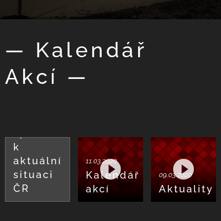
— Kalendář
Akcí —
13.03.2020
Prohlášení
spolku
k
aktuální
11.03.2020
situaci
Kalendář
09.03.2020
ČR
akcí
Aktuality