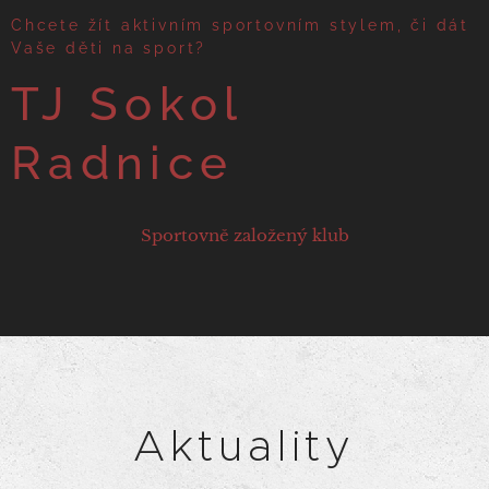
Chcete žít aktivním sportovním stylem, či dát
Vaše děti na sport?
TJ Sokol
Radnice
Sportovně založený klub
Aktuality