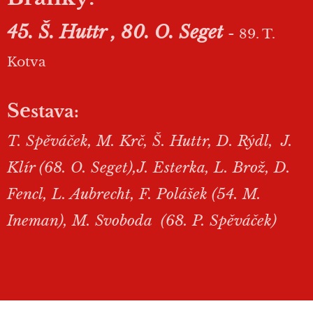
45. Š. Huttr , 80. O. Seget
-
89. T.
Kotva
Se
stava:
T. Spěváček, M. Krč, Š. Huttr, D. Rýdl, J.
Klír (68. O. Seget),J. Esterka, L. Brož, D.
Fencl, L. Aubrecht, F. Polášek (54. M.
Ineman), M. Svoboda (68. P. Spěváček)