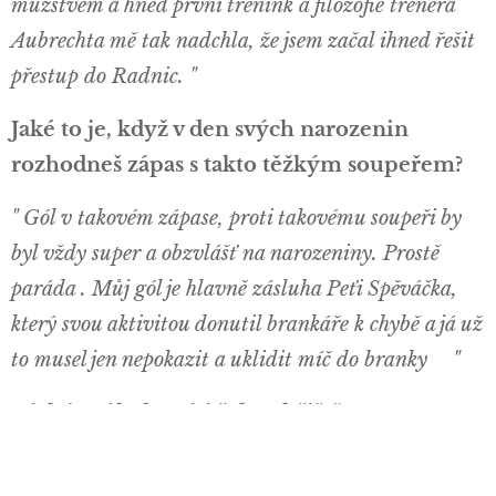
mužstvem a hned první trénink a filozofie trenéra
Aubrechta mě tak nadchla, že jsem začal ihned řešit
přestup do Radnic. "
Jaké to je, když v den svých narozenin
rozhodneš zápas s takto těžkým soupeřem?
" Gól v takovém zápase, proti takovému soupeři by
byl vždy super a obzvlášť na narozeniny. Prostě
paráda . Můj gól je hlavně zásluha Peťi Spěváčka,
který svou aktivitou donutil brankáře k chybě a já už
to musel jen nepokazit a uklidit míč do branky😄"
S jakým úkolem jsi šel na hřiště?
"Zranil se Honza Klír a proto proběhlo mé střídání