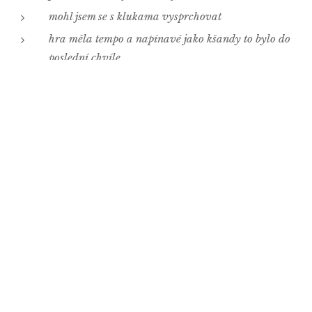
mohl jsem se s klukama vysprchovat
hra měla tempo a napínavé jako kšandy to bylo do
poslední chvíle
Jediné, co je mínusem je bohužel prohra, nedělní bolest hlavy
a to, že jsem se v Nepomuku zranil, aniž bych nastoupil do
zápasu. To, co se mi stalo, tak nebylo příjemné a může se to
stát každému, kdo nechce vylít pivo :-) .
3. Vím, že jsi vášnivý rybář, chytil jsi někdy
něco?
" Tak je to o mě známé a netajím se tím. Klidně jsem mohl
natočit do televize pár dobrodružných výprav, kdybych
chtěl!!! Ale já nechtěl... Naposledy, když jsem byl na rybolovu,
tak jsem chytil vlka, ale už je to dobrý. "