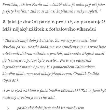
Poulíčka, tak ten Ferda má odstáté uši a já mám prý uši jako
přejetý králík!!! Tak to si mi asi kapitánek s někým spletl. "
2.
Jaká je dnešní parta o proti té, co pamatuješ?
Máš nějaký zážitek z fotbalového víkendu?
" Tak hoši mají dobrý kolektiv. Za mé éry jsme měli také
skvělou partu. Každá doba má své stmelení týmu. Dříve jsme
udržovali dobrou náladu a postřeh, máznutím hřejivé masti
do trenek a to potom bylo veselo... Na to byl odborník
legendární masér Spurný V. s pomocníkem Valenťákem,
kterého nikdo nemusel nikdy přemlouvat. Chudák Sedlák
(Spal M.).
A co se týká zážitku z fotbalového víkendu??? Tak to jsem byl
nadšený a velmi jsem si ho užil.
po dlouhé době jsem mohl jet autobusem