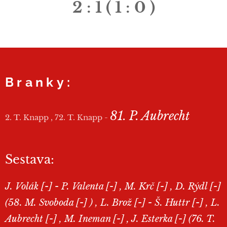
2 : 1 ( 1 : 0 )
Branky:
81. P. Aubrecht
2. T. Knapp , 72. T. Knapp -
Sestava:
J. Volák [-] - P. Valenta [-] , M. Krč [-] , D. Rýdl [-]
(58. M. Svoboda [-] ) , L. Brož [-] - Š. Huttr [-] , L.
Aubrecht [-] , M. Ineman [-] , J. Esterka [-] (76. T.