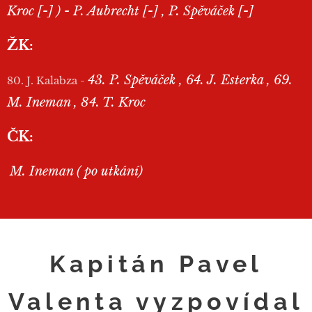
Kroc [-] ) - P. Aubrecht [-] , P. Spěváček [-]
ŽK:
43. P. Spěváček , 64. J. Esterka , 69.
80. J. Kalabza -
M. Ineman , 84. T. Kroc
ČK:
M. Ineman ( po utkání)
Kapitán Pavel
Valenta vyzpovídal