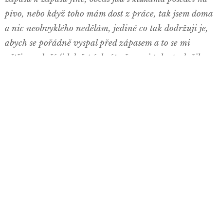
pivo, nebo když toho mám dost z práce, tak jsem doma
a nic neobvyklého nedělám, jediné co tak dodržuji je,
abych se pořádně vyspal před zápasem a to se mi
většinou daří (i když párkrát už se mi taky podařilo,
že jsem toho moc nenaspal😆) ale to jen výjimečně, už
mám rozum😆 "
Co by jsi nám řekl k samotnému zápasu?
“Do zápasu jsme nevstoupili vůbec dobře. Podle mě
jsme neměli chuť hrát a něco vytvářet. Soupeř na nás
vlétnul hned od první minuty a podařilo se mu jít
brzo do vedení. Pár minut na to jsem já osobně měl
100% šanci, kdy po Šímovo krásné přihrávce jsem šel
sám na gólmana, ale k naší smůle jsem netrefil branku
ale brankáře. První poločas od nás byl slabý a soupeř