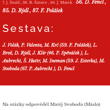
56. D. Fencl ,
7. J. Šmíd , 36. R. Šimice , 46. J. Mašek -
85. D. Rýdl , 87. F. Polášek
Sestava:
J. Volák, P. Valenta, M. Krč (59. F. Polášek), L.
Brož, D. Rýdl, J. Klír (46. P. Spěváček ), L.
Aubrecht, Š. Huttr, M. Ineman (59. J. Esterka), M.
Svoboda (67. P. Aubrecht ), D. Fencl
Na otázky odpověděl Matěj Svoboda (Máslo)