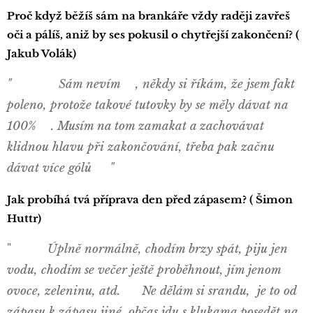
Proč když běžíš sám na brankáře vždy raději zavřeš
oči a pálíš, aniž by ses pokusil o chytřejší zakončení?
(
Jakub Volák)
"😆😆😆 Sám nevím🤷🏼‍♂️, někdy si říkám, že jsem fakt
poleno, protože takové tutovky by se měly dávat na
100%🤦🏼‍♂️. Musím na tom zamakat a zachovávat
klidnou hlavu při zakončování, třeba pak začnu
dávat více gólů😆 "
Jak probíhá tvá příprava den před zápasem? ( Šimon
Huttr)
"
😂😂 Úplně normálně, chodím brzy spát, piju jen
vodu, chodím se večer ještě proběhnout, jím jenom
ovoce, zeleninu, atd. 💪🏼 Ne dělám si srandu, je to od
zápasu k zápasu jiné, občas jdu s klukama posedět na